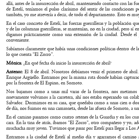
allá, antes de la insurrección de abril, manteniendo contacto con las f
de Estelí, teníamos el pulso clarísimo del sentir de las condiciones po
también, yo me atrevería a decir, de todo el departamento. Esto es mu
En el caso concreto de Estelí, las fuerzas guerrilleras y la población q
y de las columnas guerrilleras, se mantenían, no en la ciudad, pero sí e
digamos prácticamente como una extensión de la ciudad. Desde el p
conveniente.
Sabíamos claramente que había unas condiciones políticas dentro de la
lo que cuenta “El Zorro”.
Mónica:
¿En qué fecha da inicio la insurrección de abril?
Antenor:
El 8 de abril. Nosotros debíamos venir el primero de abril
Enrique Argüello. Entramos por la misma ruta donde habían capturad
por la frontera de El Espino, en Somoto.
Nos bajamos como a unas mil varas de la frontera, nos metimos a 
nuevamente volvimos a la carretera, ahí nos estaba esperando un col
Salvador. Dormimos en su casa, que quedaba como a unas cien o dosci
de día, nos fuimos en una camioneta, desde las afuera de Somoto, a un
En el camino pasamos como cuatro retenes de la Guardia y en los cua
cara. En la tina de atrás, íbamos “El Zorro”, otro compañero y yo; ad
muchacha muy joven. Tuvimos que pasar por Estelí para llegar a Los A
Entramos a la ciudad de Estelí al medio día y agarramos el camino 