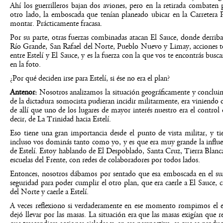
Ahí los guerrilleros bajan dos aviones, pero en la retirada combaten 
otro lado, la emboscada que tenían planeado ubicar en la Carretera 
montar. Prácticamente fracasa.
Por su parte, otras fuerzas combinadas atacan El Sauce, donde derrib
Río Grande, San Rafael del Norte, Pueblo Nuevo y Limay, acciones tod
entre Estelí y El Sauce, y es la fuerza con la que vos te encontrás busc
en la foto.
¿Por qué deciden irse para Estelí, si ése no era el plan?
Antenor:
Nosotros analizamos la situación geográficamente y concluim
de la dictadura somocista pudieran incidir militarmente, era viniendo
de allí que uno de los lugares de mayor interés nuestro era el control 
decir, de La Trinidad hacia Estelí.
Eso tiene una gran importancia desde el punto de vista militar, y tie
incluso vos dominás tanto como yo, y es que era muy grande la influen
de Estelí. Estoy hablando de El Despoblado, Santa Cruz, Tierra Blanca
escuelas del Frente, con redes de colaboradores por todos lados.
Entonces, nosotros dábamos por sentado que esa emboscada en el sur 
seguridad para poder cumplir el otro plan, que era caerle a El Sauce, c
del Norte y caerle a Estelí.
A veces reflexiono si verdaderamente en ese momento rompimos el es
dejó llevar por las masas. La situación era que las masas exigían que 