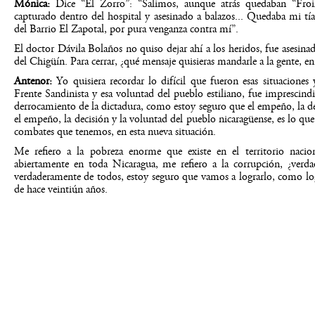
Mónica:
Dice “El Zorro”: “Salimos, aunque atrás quedaban “Froil
capturado dentro del hospital y asesinado a balazos... Quedaba mi tía
del Barrio El Zapotal, por pura venganza contra mí”.
El doctor Dávila Bolaños no quiso dejar ahí a los heridos, fue asesina
del Chigüín. Para cerrar, ¿qué mensaje quisieras mandarle a la gente, en 
Antenor:
Yo quisiera recordar lo difícil que fueron esas situaciones
Frente Sandinista y esa voluntad del pueblo estiliano, fue imprescindi
derrocamiento de la dictadura, como estoy seguro que el empeño, la dec
el empeño, la decisión y la voluntad del pueblo nicaragüense, es lo que
combates que tenemos, en esta nueva situación.
Me refiero a la pobreza enorme que existe en el territorio nacio
abiertamente en toda Nicaragua, me refiero a la corrupción, ¿verd
verdaderamente de todos, estoy seguro que vamos a lograrlo, como log
de hace veintiún años.