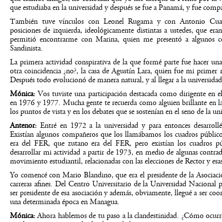
que estudiaba en la universidad y después se fue a Panamá, y fue com
También tuve vínculos con Leonel Rugama y con Antonio Cuad
posiciones de izquierda, ideológicamente distintas a ustedes, que eran 
permitió encontrarme con Marina, quien me presentó a algunos c
Sandinista.
La primera actividad conspirativa de la que formé parte fue hacer un
otra coincidencia ¿no?, la casa de Agustín Lara, quien fue mi primer
Después todo evolucionó de manera natural, y al llegar a la universid
Mónica:
Vos tuviste una participación destacada como dirigente en e
en 1976 y 1977. Mucha gente te recuerda como alguien brillante en la 
los puntos de vista y en los debates que se sostenían en el seno de la un
Antenor:
Entré en 1972 a la universidad y para entonces desarrollé
Existían algunos compañeros que los llamábamos los cuadros públic
era del FER, que zutano era del FER, pero existían los cuadros p
desarrollar mi actividad a partir de 1973, en medio de algunas contradi
movimiento estudiantil, relacionadas con las elecciones de Rector y esas
Yo comencé con Mario Blandino, que era el presidente de la Asociaci
carreras afines. Del Centro Universitario de la Universidad Naciona
ser presidente de esa asociación y además, obviamente, llegué a ser c
una determinada época en Managua.
Mónica:
Ahora hablemos de tu paso a la clandestinidad. ¿Cómo ocurre