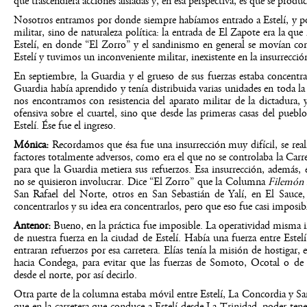
que trascendiera acciones aisladas y, en esa perspectiva, es que se produc
Nosotros entramos por donde siempre habíamos entrado a Estelí, y po
militar, sino de naturaleza política: la entrada de El Zapote era la qu
Estelí, en donde “El Zorro” y el sandinismo en general se movían c
Estelí y tuvimos un inconveniente militar, inexistente en la insurrecci
En septiembre, la Guardia y el grueso de sus fuerzas estaba concentrada
Guardia había aprendido y tenía distribuida varias unidades en toda l
nos encontramos con resistencia del aparato militar de la dictadura, 
ofensiva sobre el cuartel, sino que desde las primeras casas del pueblo
Estelí. Ése fue el ingreso.
Mónica:
Recordamos que ésa fue una insurrección muy difícil, se reali
factores totalmente adversos, como era el que no se controlaba la Carre
para que la Guardia metiera sus refuerzos. Esa insurrección, además, 
no se quisieron involucrar. Dice “El Zorro” que la Columna
Filemón 
San Rafael del Norte, otros en San Sebastián de Yalí, en El Sauce
concentrarlos y su idea era concentrarlos, pero que eso fue casi imposib
Antenor:
Bueno, en la práctica fue imposible. La operatividad misma i
de nuestra fuerza en la ciudad de Estelí. Había una fuerza entre Estel
entraran refuerzos por esa carretera. Elías tenía la misión de hostigar,
hacia Condega, para evitar que las fuerzas de Somoto, Ocotal o de c
desde el norte, por así decirlo.
Otra parte de la columna estaba móvil entre Estelí, La Concordia y San
que en la carretera que conduce a Estelí desde La Trinidad, poder ten