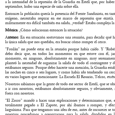
a la intensidad de la represión de la Guardia en Estelí que, por habe
septiembre, hubo una especie de saña sobre ella.
Entonces la población quería la presencia del Frente Sandinista, en t
oxígeno, necesitaba respirar en ese marco de represión que existía
militarmente era difícil también esa salida, ¿verdad? Estaba compleja la 
Mónica:
¿Cómo solucionan entonces la situación?
A
ntenor:
En esa situación sostuvimos una reunión, para decidir qué ha
la única salida que nos quedaba, era buscar cómo romper el cerco.
“Froilán” no puede estar en la reunión porque había caído. Y “Rubé
debo decir que, en todos los momentos en que estuve con él, jam
momento, en ninguno, absolutamente en ninguno; muy serenamente
planteó la necesidad de organizar la salida de todo el contingente y 
estábamos seguros. Porque debo hacerte una mención, la Guardia estaba
las noches en cinco o seis lugares, y como había ido tendiendo un cer
en varios lugares que mencionaste: La Escuela El Rosario, Telcor, etcét
Nosotros sabíamos que la gente de todo ese sector de Estelí, que se ubic
a ir con nosotros, estábamos absolutamente seguros, y obviamente, 
fuera con nosotros.
“El Zorro” mandó a hacer unas exploraciones y determinamos que, en e
totalmente pegado a El Zapote, por ahí íbamos a romper, y efect
larguísima. Para que tengamos una idea de eso, antes de oscurecer se to
nosotros procedimos a organizarnos para la salida, divididos en 