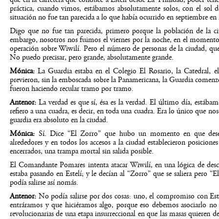
práctica, cuando vimos, estábamos absolutamente solos, con el sol d
situación no fue tan parecida a lo que había ocurrido en septiembre en 
Digo que no fue tan parecida, primero porque la población de la c
embargo, nosotros nos fuimos el viernes por la noche, en el moment
operación sobre Wiwilí. Pero el número de personas de la ciudad, qu
No puedo precisar, pero grande, absolutamente grande.
Mónica:
La Guardia estaba en el Colegio El Rosario, la Catedra
previeron, sin la emboscada sobre la Panamericana, la Guardia comenzó 
fueron haciendo recular tramo por tramo.
Antenor:
La verdad es que sí, ésa es la verdad. El último día, estába
refiero a una cuadra, es decir, en toda una cuadra. Era lo único que nos
guardia era absoluto en la ciudad.
Mónica:
Sí. Dice “El Zorro” que hubo un momento en que desemb
alrededores y en todos los accesos a la ciudad establecieron posicione
encerrados, una trampa mortal sin salida posible.
El Comandante Pomares intenta atacar Wiwilí, en una lógica de des
estaba pasando en Estelí; y le decían al “Zorro” que se saliera pero “
podía salirse así nomás.
Antenor:
No podía salirse por dos cosas: uno, el compromiso con Est
entráramos y que hiciéramos algo, porque eso debemos asociarlo no s
revolucionarias de una etapa insurreccional en que las masas quieren d