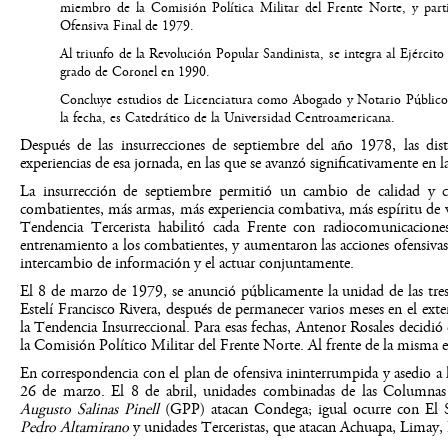
miembro de la Comisión Política Militar del Frente Norte, y parti
Ofensiva Final de 1979.
Al triunfo de la Revolución Popular Sandinista, se integra al Ejército
grado de Coronel en 1990.
Concluye estudios de Licenciatura como Abogado y Notario Público
la fecha, es Catedrático de la Universidad Centroamericana.
Después de las insurrecciones de septiembre del año 1978, las dist
experiencias de esa jornada, en las que se avanzó significativamente en l
La insurrección de septiembre permitió un cambio de calidad y c
combatientes, más armas, más experiencia combativa, más espíritu de vi
Tendencia Tercerista habilitó cada Frente con radiocomunicaciones;
entrenamiento a los combatientes, y aumentaron las acciones ofensivas
intercambio de información y el actuar conjuntamente.
El 8 de marzo de 1979, se anunció públicamente la unidad de las tres
Estelí Francisco Rivera, después de permanecer varios meses en el exter
la Tendencia Insurreccional. Para esas fechas, Antenor Rosales decidi
la Comisión Político Militar del Frente Norte. Al frente de la mism
En correspondencia con el plan de ofensiva ininterrumpida y asedio a 
26 de marzo. El 8 de abril, unidades combinadas de las Columna
Augusto Salinas Pinell
(GPP) atacan Condega; igual ocurre con El S
Pedro Altamirano
y unidades Terceristas, que atacan Achuapa, Limay,