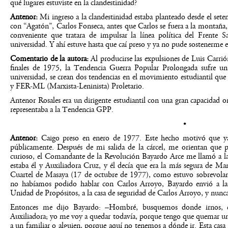
qué lugares estuviste en la clandestinidad?
Antenor:
Mi ingreso a la clandestinidad estaba planteado desde el sete
con “Agatón”, Carlos Fonseca, antes que Carlos se fuera a la montañ
conveniente que tratara de impulsar la línea política del Frente Sa
universidad. Y ahí estuve hasta que caí preso y ya no pude sostenerme 
Comentario de la autora:
Al producirse las expulsiones de Luis Carr
finales de 1975, la Tendencia Guerra Popular Prolongada sufre un
universidad, se crean dos tendencias en el movimiento estudiantil q
y FER-ML (Marxista-Leninista) Proletario.
Antenor Rosales era un dirigente estudiantil con una gran capacidad ora
representaba a la Tendencia GPP.
•
Antenor:
Caigo preso en enero de 1977. Este hecho motivó que ya
públicamente. Después de mi salida de la cárcel, me orientan que pa
curioso, el Comandante de la Revolución Bayardo Arce me llamó a la
estaba él y Auxiliadora Cruz, y él decía que era la más segura de M
Cuartel de Masaya (17 de octubre de 1977), como estuvo sobrevolan
no habíamos podido hablar con Carlos Arroyo, Bayardo envió a la 
Unidad de Propósitos, a la casa de seguridad de Carlos Arroyo, y nunca
Entonces me dijo Bayardo: –Hombré, busquemos donde irnos, es
Auxiliadora; yo me voy a quedar todavía, porque tengo que quemar unos
a un familiar o alguien, porque aquí no tenemos a dónde ir. Esta casa es