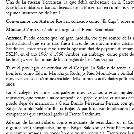
Una de las fuerzas Terceristas, la que debía emboscarse en la Carre
Estelí; las unidades urbanas, deseosas de acción entran en combate, y se
segunda insurrección de Estelí.
Conversamos con Antenor Rosales, conocido como “El Capi”, sobre es
Mónica:
¿Cómo y cuándo te integraste al Frente Sandinista?
Antenor:
Puedo decirte que, en gran medida, vos y yo somos de la 
particularidad que en tu caso fue a través de los movimientos cristia
Sandinista, mientras que yo tuve la oportunidad de pegarme directam
FSLN, en el año 1967 ó 1968. Ambos, sin embargo, como parte del 
las huelgas y en las tomas de los colegios de los años setenta.
Tuve el privilegio de estudiar en el Colegio La Salle y de tener la
hombres como Edwin Maradiaga, Rodrigo Páez Montalván y Aníbal Nu
muy avanzadas en términos sociales. Mis primeras actividades política
años.
En el colegio teníamos compañeros muy cercanos a estas inquietud
injusticias, que tenían una concepción del papel que los cristianos de
puedo dejar de mencionar a Oscar Danilo Pérezcassar Pereira, con q
Róger Antonio Baldizón Ibarra Rojas. A partir de esas inquietudes j
compañeros que estaban ligados al Frente Sandinista.
Además de las actividades como estudiante de secundaria en el Cole
digamos semi-conspirativa, porque Róger Baldizón y Oscar Pérezcass
que éramos amigos, no conocían que yo me acerqué al Frente por la v