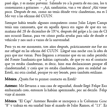
pasó algo, y es mejor prevenir. Saliendo yo a la puerta de esa casa, los 
comenzaron a gritarnos: – ¡Ajá, sandinistas, van a ver ahora! ¡Ahí vien
poco. Después de eso, como no tenía dónde vivir clandestino, esa es la 
Me voy a las oficinas del CUUN.
Siempre había tenido algunos compañeros como Julio López Campos
tenía una camioneta, que en aquella época era signo de que era u
mañana del 28 de diciembre de 1974, después del golpe a la casa de Ch
nos ocurrió llamar, para ver cómo podía ayudar para salir de donde e
vehículo y nos sacó a varios de la universidad.
Pero ya en ese momento, tres años después, prácticamente me fue mu
me refugié en las oficina del CUUN. Llegué una noche con la idea de
para que me vieran. Pero llegaron a avisarme que en un radio periódic
del Frente Sandinista que habían capturado, de que yo era el contacto 
que yo estaba clandestino, es decir, hizo esas declaraciones porque e
clandestinidad, y creía que yo estaba clandestino, pero en realidad n
Estelí, mi otra ciudad, porque yo soy leonés, pero también estiliano.
Mónica:
¿Quién fue tu primer contacto en Estelí?
Antenor:
Me llevaron a una casa de seguridad, donde llegó Felipe Esco
embarazada creo; entonces la habían apermisado, por así decirlo. Felipe
viaje al monte.
Mónica:
“El Capi” Antenor Rosales se incorpora a la Columna
Gener
“8” y trabaja en esa unidad bajo el mando de Julio Ramos, el “13”. En 