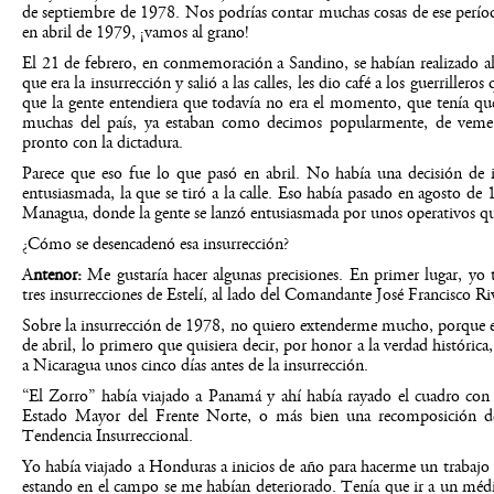
de septiembre de 1978. Nos podrías contar muchas cosas de ese perío
en abril de 1979, ¡vamos al grano!
El 21 de febrero, en conmemoración a Sandino, se habían realizado alg
que era la insurrección y salió a las calles, les dio café a los guerriller
que la gente entendiera que todavía no era el momento, que tenía qu
muchas del país, ya estaban como decimos popularmente, de veme
pronto con la dictadura.
Parece que eso fue lo que pasó en abril. No había una decisión de ir
entusiasmada, la que se tiró a la calle. Eso había pasado en agosto d
Managua, donde la gente se lanzó entusiasmada por unos operativos qu
¿Cómo se desencadenó esa insurrección?
A
ntenor:
Me gustaría hacer algunas precisiones. En primer lugar, yo 
tres insurrecciones de Estelí, al lado del Comandante José Francisco R
Sobre la insurrección de 1978, no quiero extenderme mucho, porque es
de abril, lo primero que quisiera decir, por honor a la verdad históric
a Nicaragua unos cinco días antes de la insurrección.
“El Zorro” había viajado a Panamá y ahí había rayado el cuadro co
Estado Mayor del Frente Norte, o más bien una recomposición d
Tendencia Insurreccional.
Yo había viajado a Honduras a inicios de año para hacerme un trabajo 
estando en el campo se me habían deteriorado. Tenía que ir a un méd