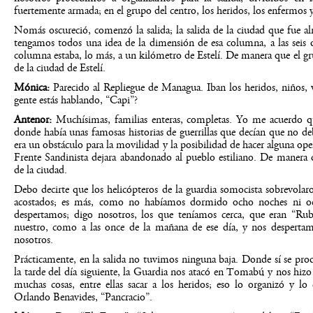
fuertemente armada; en el grupo del centro, los heridos, los enfermos y 
Nomás oscureció, comenzó la salida; la salida de la ciudad que fue al
tengamos todos una idea de la dimensión de esa columna, a las seis de
columna estaba, lo más, a un kilómetro de Estelí. De manera que el gr
de la ciudad de Estelí.
Mónica:
Parecido al Repliegue de Managua. Iban los heridos, niños, v
gente estás hablando, “Capi”?
Antenor:
Muchísimas, familias enteras, completas. Yo me acuerdo qu
donde había unas famosas historias de guerrillas que decían que no de
era un obstáculo para la movilidad y la posibilidad de hacer alguna ope
Frente Sandinista dejara abandonado al pueblo estiliano. De manera
de la ciudad.
Debo decirte que los helicópteros de la guardia somocista sobrevola
acostados; es más, como no habíamos dormido ocho noches ni och
despertamos; digo nosotros, los que teníamos cerca, que eran “Ru
nuestro, como a las once de la mañana de ese día, y nos desperta
nosotros.
Prácticamente, en la salida no tuvimos ninguna baja. Donde sí se produ
la tarde del día siguiente, la Guardia nos atacó en Tomabú y nos hizo
muchas cosas, entre ellas sacar a los heridos; eso lo organizó y 
Orlando Benavides, “Pancracio”.